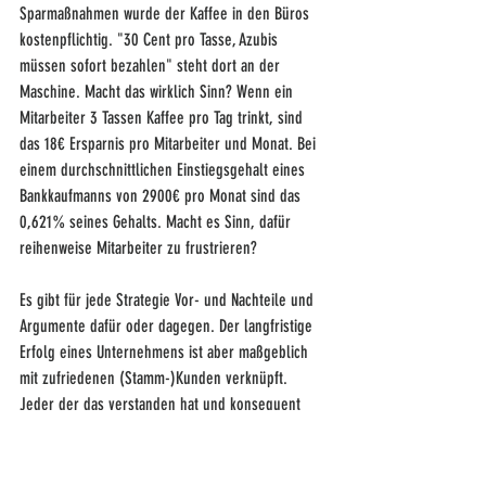
Sparmaßnahmen wurde der Kaffee in den Büros 
kostenpflichtig. "30 Cent pro Tasse, Azubis 
müssen sofort bezahlen" steht dort an der 
Maschine. Macht das wirklich Sinn? Wenn ein 
Mitarbeiter 3 Tassen Kaffee pro Tag trinkt, sind 
das 18€ Ersparnis pro Mitarbeiter und Monat. Bei 
einem durchschnittlichen Einstiegsgehalt eines 
Bankkaufmanns von 2900€ pro Monat sind das 
0,621% seines Gehalts. Macht es Sinn, dafür 
reihenweise Mitarbeiter zu frustrieren?
Es gibt für jede Strategie Vor- und Nachteile und 
Argumente dafür oder dagegen. Der langfristige 
Erfolg eines Unternehmens ist aber maßgeblich 
mit zufriedenen (Stamm-)Kunden verknüpft. 
Jeder der das verstanden hat und konsequent 
umsetzt, wird der Konkurrenz immer meilenweit 
voraus sein. 
Sei großzügig im Kleinen!